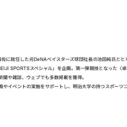
補佐に就任した元
DeNA
ベイスターズ球団社長の池田純氏とと
EIJI SPORTS
スペシャル」を企画。第一弾競技となった〈卓
新聞や雑誌、ウェブでも多数掲載を獲得。
画やイベントの実施をサポートし、明治大学の持つスポーツ