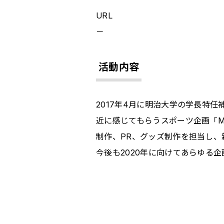
URL
－
活動内容
2017年
4
月に明治大学の学長特任
近に感じてもらうスポーツ企画「
M
制作、
PR
、グッズ制作を担当し、
今後も
2020
年に向けてあらゆる企