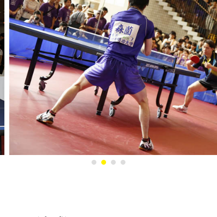
1
2
3
4