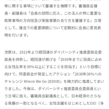
等に関する事項について審議する機関です。審議員会議
長・副議長は「会長の諮問に応え、この法人の特に重要な
政策事項の方向性及び実施事業のあり方を審議する」立場
として、議会での重要課題について定期的に会長に意見表
明を行います。
次原は、2021年より経団連のダイバーシティ推進委員会委
員長を拝命し、経団連が掲げる「2030年までに役員に占め
る女性比率を30％以上にすることを目指す」という目標に
向けて、同委員会が発足したアクション「2030年30％への
チャレンジ #Here We Go 203030」を精力的に推進してまい
りました。今後は、ダイバーシティ推進委員会委員長とい
う立場に加え、審議員会副議長として、日本経済のさらな
る発展の一助となるべく、女性活躍をはじめとしたDEI（多