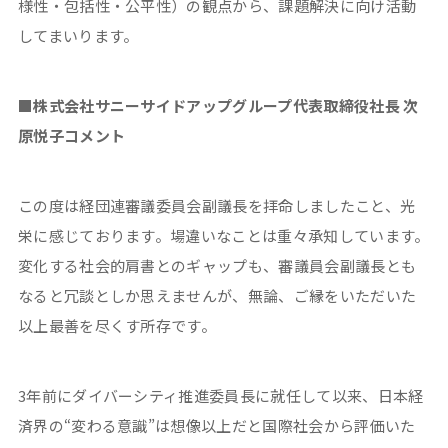
様性・包括性・公平性）の観点から、課題解決に向け活動
してまいります。
■株式会社サニーサイドアップグループ代表取締役社長 次
原悦子コメント
この度は経団連審議委員会副議長を拝命しましたこと、光
栄に感じております。場違いなことは重々承知しています。
変化する社会的肩書とのギャップも、審議員会副議長とも
なると冗談としか思えませんが、無論、ご縁をいただいた
以上最善を尽くす所存です。
3年前にダイバーシティ推進委員長に就任して以来、日本経
済界の“変わる意識”は想像以上だと国際社会から評価いた